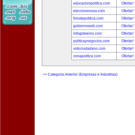
educacionpolitica.com
Ofertar!
eleccionesusa.com
Ofertar!
forodepolitica.com
Ofertar!
gobiernoweb.com
Ofertar!
infogobierno.com
Ofertar!
politicaynegocios.com
Ofertar!
votociudadano.com
Ofertar!
zonapolitica.com
Ofertar!
<< Categoria Anterior (Empresas e Industrias)