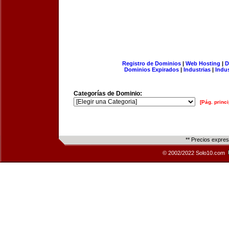
Registro de Dominios
|
Web Hosting
|
D
Dominios Expirados
|
Industrias
|
Indu
Categorías de Dominio:
[Pág. princi
** Precios expre
© 2002/2022 Solo10.com