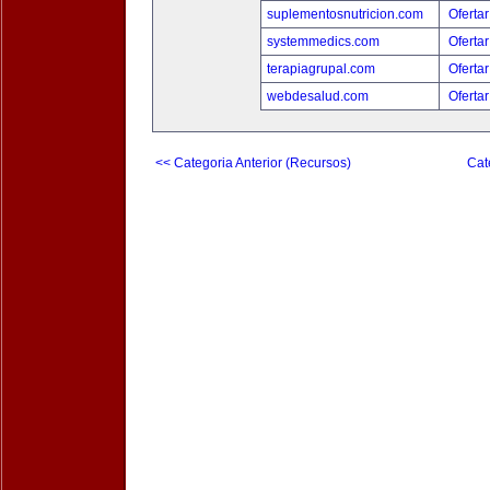
suplementosnutricion.com
Ofertar
systemmedics.com
Ofertar
terapiagrupal.com
Ofertar
webdesalud.com
Ofertar
<< Categoria Anterior (Recursos)
Cat