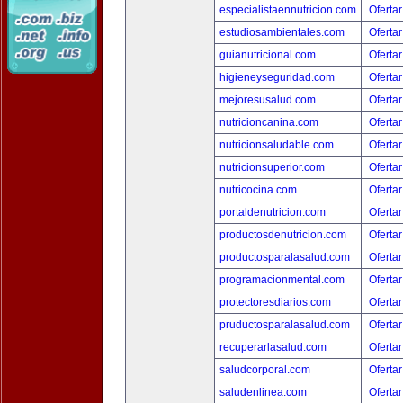
especialistaennutricion.com
Ofertar
estudiosambientales.com
Ofertar
guianutricional.com
Ofertar
higieneyseguridad.com
Ofertar
mejoresusalud.com
Ofertar
nutricioncanina.com
Ofertar
nutricionsaludable.com
Ofertar
nutricionsuperior.com
Ofertar
nutricocina.com
Ofertar
portaldenutricion.com
Ofertar
productosdenutricion.com
Ofertar
productosparalasalud.com
Ofertar
programacionmental.com
Ofertar
protectoresdiarios.com
Ofertar
pruductosparalasalud.com
Ofertar
recuperarlasalud.com
Ofertar
saludcorporal.com
Ofertar
saludenlinea.com
Ofertar