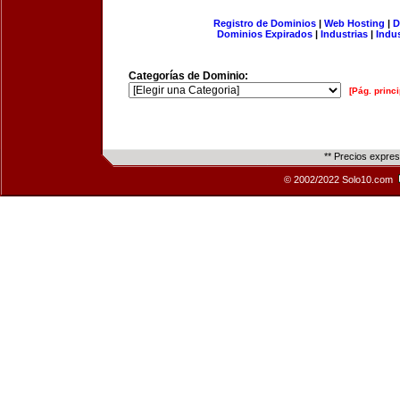
Registro de Dominios
|
Web Hosting
|
D
Dominios Expirados
|
Industrias
|
Indu
Categorías de Dominio:
[Pág. princi
** Precios expre
© 2002/2022 Solo10.com