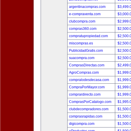
argentinacompras.com
$3,499.
e-compraventa.com
$3,000.
clubcompra.com
$2,999.
compras360.com
$2,500.
compratupropiedad.com
$2,500.
miscompras.es
$2,500.
PublicidadGratis.com
$2,500.
suacompra.com
$2,500.
ComprasDirectas.com
$2,499.
AgroCompras.com
$1,999.
compralodesdecasa.com
$1,999.
CompraPorMayor.com
$1,999.
comprardirecto.com
$1,999.
ComprasPorCatalogo.com
$1,995.
clubdecompradores.com
$1,500.
comprasrapidas.com
$1,500.
digicompra.com
$1,500.