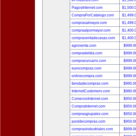
eProductos.com
$1,500.
PagosInternet.com
$1,500.
CompraPorCatalogo.com
$1,499.
comprasalmayor.com
$1,499.
compraalpormayor.com
$1,400.
compraventadecasas.com
$1,400.
agroventa.com
$999.
compradeldia.com
$999.
compraruncarro.com
$999.
eurocompras.com
$999.
onlinecompra.com
$999.
tiendadecompras.com
$995.
InternetCustomers.com
$980.
ComercioInternet.com
$950.
CompraInternet.com
$950.
comprasgrupales.com
$950.
pooldecompras.com
$950.
comprasindustriales.com
$899.