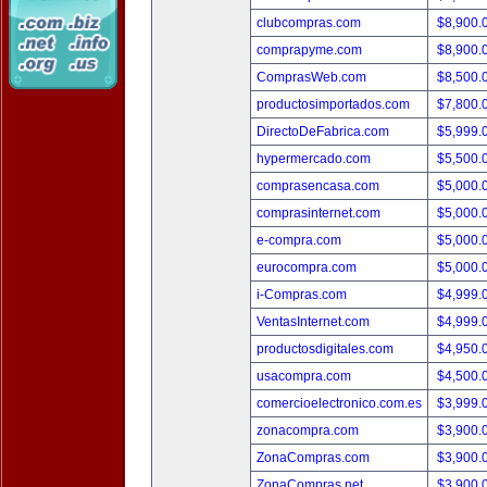
clubcompras.com
$8,900.
comprapyme.com
$8,900.
ComprasWeb.com
$8,500.
productosimportados.com
$7,800.
DirectoDeFabrica.com
$5,999.
hypermercado.com
$5,500.
comprasencasa.com
$5,000.
comprasinternet.com
$5,000.
e-compra.com
$5,000.
eurocompra.com
$5,000.
i-Compras.com
$4,999.
VentasInternet.com
$4,999.
productosdigitales.com
$4,950.
usacompra.com
$4,500.
comercioelectronico.com.es
$3,999.
zonacompra.com
$3,900.
ZonaCompras.com
$3,900.
ZonaCompras.net
$3,900.