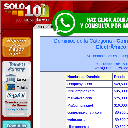
Dominios de la Categoría -
Com
ElectrÃ³nico
341 dominios en esta categ
Mostrando 1 de 150
Ver siguientes 150 >>
Nombre de Dominio
Precio
comprasya.com
$49,500
MisCompras.com
$35,000
marketweb.com
$25,000
MisCompras.net
$10,000
compramayorista.com
$9,800.
webpago.com
$9,800.
clickcompra.com
$9,500.