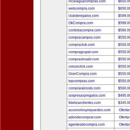
nicaraguacompras.com
$650.
webcompra.com
$650.
clubderegalos.com
$599.
OkCompra.com
$599.
cordobacompra.com
$560.
compracampos.com
$550.
compraclub.com
$550.
compragrupal.com
$550.
comprasinsalir.com
$550.
conunclick.com
$550.
GranCompra.com
$550.
topcompras.com
$550.
compraralcosto.com
$500.
sorpresasyregalos.com
$495.
fidelizarclientes.com
$345.
accesoriosyrepuestos.com
Ofertar
adondecomprar.com
Ofertar
agentesdecompra.com
Ofertar