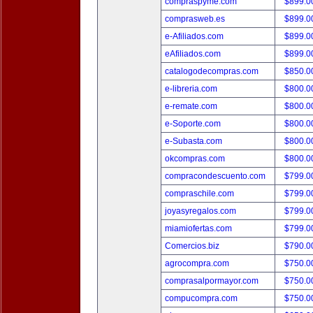
compraspyme.com
$899.
comprasweb.es
$899.
e-Afiliados.com
$899.
eAfiliados.com
$899.
catalogodecompras.com
$850.
e-libreria.com
$800.
e-remate.com
$800.
e-Soporte.com
$800.
e-Subasta.com
$800.
okcompras.com
$800.
compracondescuento.com
$799.
compraschile.com
$799.
joyasyregalos.com
$799.
miamiofertas.com
$799.
Comercios.biz
$790.
agrocompra.com
$750.
comprasalpormayor.com
$750.
compucompra.com
$750.