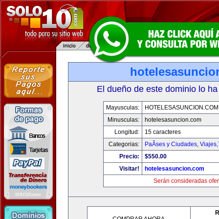
hotelesasuncio
El dueño de este dominio lo ha
Mayusculas:
HOTELESASUNCION.COM
Minusculas:
hotelesasuncion.com
Longitud:
15 caracteres
Categorias:
PaÃ­ses y Ciudades
,
Viajes
Precio:
$550.00
Visitar!
hotelesasuncion.com
Serán consideradas ofer
R