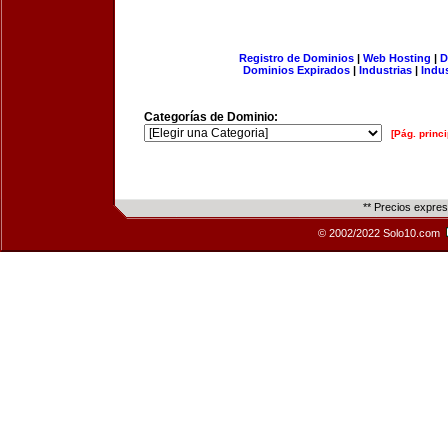
Registro de Dominios
|
Web Hosting
|
D
Dominios Expirados
|
Industrias
|
Indu
Categorías de Dominio:
[Pág. princi
** Precios expre
© 2002/2022 Solo10.com