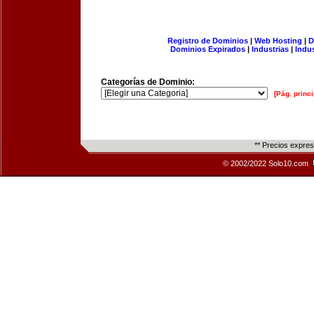
Registro de Dominios
|
Web Hosting
|
D
Dominios Expirados
|
Industrias
|
Indu
Categorías de Dominio:
[Pág. princi
** Precios expre
© 2002/2022 Solo10.com