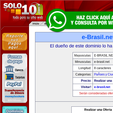
e-Brasil.ne
El dueño de este dominio lo ha
Mayusculas:
E-BRASIL.NE
Minusculas:
e-brasil.net
Longitud:
8 caracteres
Categorias:
PaÃ­ses y Ci
Precio:
Realizar una 
Visitar!
e-brasil.net
Serán consideradas ofer
Realizar una Oferta