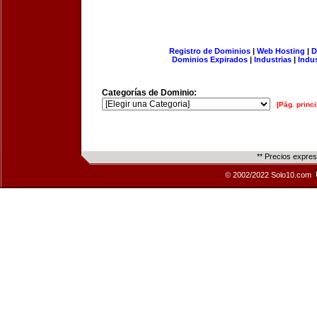
Registro de Dominios
|
Web Hosting
|
D
Dominios Expirados
|
Industrias
|
Indu
Categorías de Dominio:
[Pág. princi
** Precios expre
© 2002/2022 Solo10.com