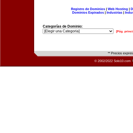
Registro de Dominios
|
Web Hosting
|
D
Dominios Expirados
|
Industrias
|
Indu
Categorías de Dominio:
[Pág. princi
** Precios expre
© 2002/2022 Solo10.com