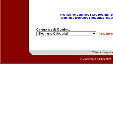
Registro de Dominios
|
Web Hosting
|
D
Dominios Expirados
|
Industrias
|
Indu
Categorías de Dominio:
[Pág. princi
** Precios expre
© 2002/2022 Solo10.com