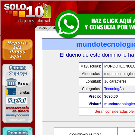
mundotecnologi
El dueño de este dominio lo ha
Mayusculas:
MUNDOTECNOLO
Minusculas:
mundotecnologico
Longitud:
16 caracteres
Categorias:
TecnologÃ­a
Precio:
$690.00
Visitar!
mundotecnologic
Serán consideradas ofer
R