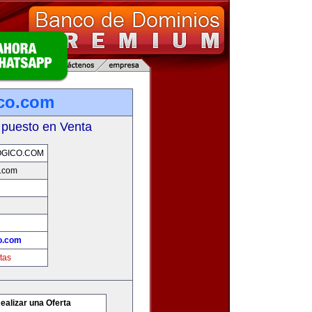
co.com
 puesto en Venta
GICO.COM
.com
o.com
tas
ealizar una Oferta