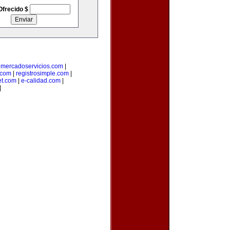
Ofrecido $
|
mercadoservicios.com
|
.com
|
registrosimple.com
|
et.com
|
e-calidad.com
|
|