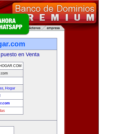
gar.com
 puesto en Venta
HOGAR.COM
r.com
as
,
Hogar
!
r.com
tas