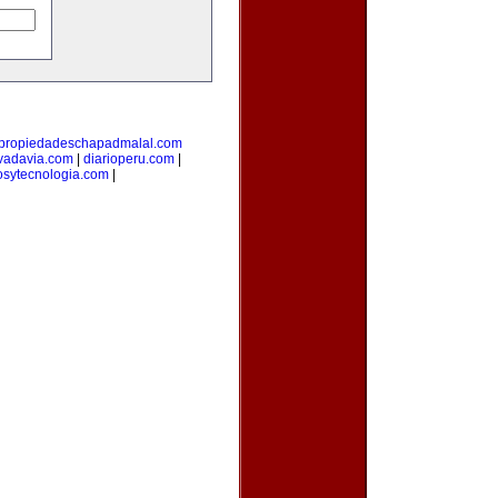
propiedadeschapadmalal.com
vadavia.com
|
diarioperu.com
|
osytecnologia.com
|