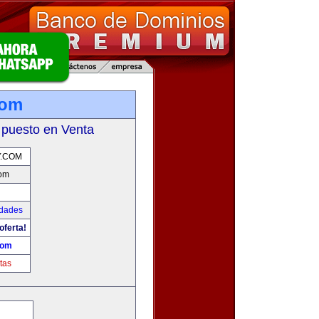
com
 puesto en Venta
Y.COM
om
udades
oferta!
com
tas