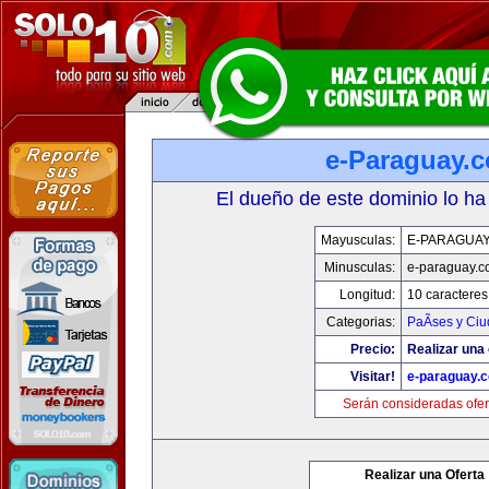
e-Paraguay.
El dueño de este dominio lo ha
Mayusculas:
E-PARAGUA
Minusculas:
e-paraguay.c
Longitud:
10 caracteres
Categorias:
PaÃ­ses y Ci
Precio:
Realizar una 
Visitar!
e-paraguay.
Serán consideradas ofer
Realizar una Oferta