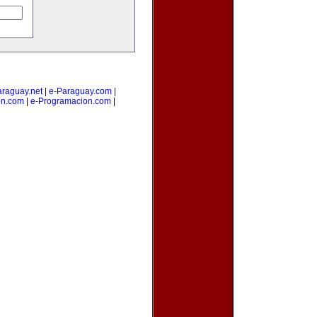
araguay.net
|
e-Paraguay.com
|
on.com
|
e-Programacion.com
|